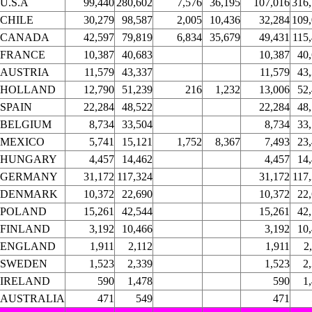
U.S.A
99,440
280,602
7,576
36,195
107,016
316
CHILE
30,279
98,587
2,005
10,436
32,284
109
CANADA
42,597
79,819
6,834
35,679
49,431
115
FRANCE
10,387
40,683
10,387
40
AUSTRIA
11,579
43,337
11,579
43
HOLLAND
12,790
51,239
216
1,232
13,006
52
SPAIN
22,284
48,522
22,284
48
BELGIUM
8,734
33,504
8,734
33
MEXICO
5,741
15,121
1,752
8,367
7,493
23
HUNGARY
4,457
14,462
4,457
14
GERMANY
31,172
117,324
31,172
117
DENMARK
10,372
22,690
10,372
22
POLAND
15,261
42,544
15,261
42
FINLAND
3,192
10,466
3,192
10
ENGLAND
1,911
2,112
1,911
2
SWEDEN
1,523
2,339
1,523
2
IRELAND
590
1,478
590
1
AUSTRALIA
471
549
471