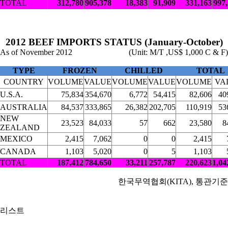
TOTAL
312,780
905,378
18,383
91,909
331,163
997
2012 BEEF IMPORTS STATUS (January-October)
As of November 2012
(Unit: M/T ,US$ 1,000 C & F)
TYPE
FROZEN
CHILLED
TOTAL
COUNTRY
VOLUME
VALUE
VOLUME
VALUE
VOLUME
VA
U.S.A.
75,834
354,670
6,772
54,415
82,606
40
AUSTRALIA
84,537
333,865
26,382
202,705
110,919
53
NEW
23,523
84,033
57
662
23,580
8
ZEALAND
MEXICO
2,415
7,062
0
0
2,415
CANADA
1,103
5,020
0
5
1,103
TOTAL
187,412
784,650
33,211
257,787
220,623
1,04
한국무역협회(KITA), 통관기준
리스트