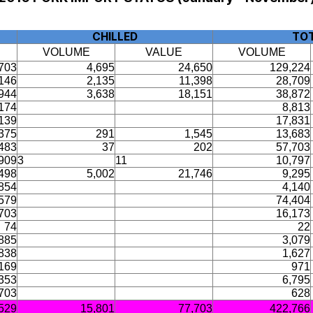
CHILLED
TO
VOLUME
VALUE
VOLUME
703
4,695
24,650
129,224
146
2,135
11,398
28,709
944
3,638
18,151
38,872
174
8,813
139
17,831
375
291
1,545
13,683
483
37
202
57,703
909
3
11
10,797
498
5,002
21,746
9,295
854
4,140
579
74,404
703
16,173
74
22
885
3,079
838
1,627
169
971
353
6,795
703
628
,529
15,801
77,703
422,766