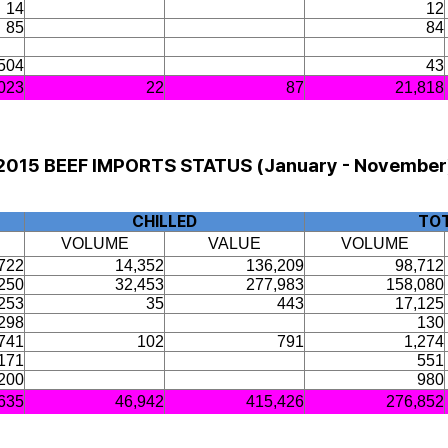
14
12
85
84
504
43
023
22
87
21,818
2015 BEEF IMPORTS STATUS (January - November
CHILLED
TO
VOLUME
VALUE
VOLUME
722
14,352
136,209
98,712
250
32,453
277,983
158,080
253
35
443
17,125
298
130
741
102
791
1,274
171
551
200
980
,635
46,942
415,426
276,852