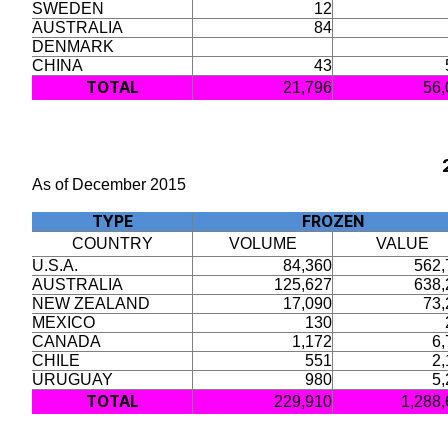
SWEDEN
12
AUSTRALIA
84
DENMARK
CHINA
43
TOTAL
21,796
56,
As of December 2015
TYPE
FROZEN
COUNTRY
VOLUME
VALUE
U.S.A.
84,360
562,
AUSTRALIA
125,627
638,
NEW ZEALAND
17,090
73,
MEXICO
130
CANADA
1,172
6,
CHILE
551
2,
URUGUAY
980
5,
TOTAL
229,910
1,288