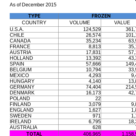
As of December 2015
TYPE
FROZEN
COUNTRY
VOLUME
VALUE
U.S.A.
124,529
361,
CHILE
26,574
101,
CANADA
35,234
63,
FRANCE
8,813
35,
AUSTRIA
17,831
57,
HOLLAND
13,392
43,
SPAIN
57,666
149,
BELGIUM
10,794
33,
MEXICO
4,293
9,
HUNGARY
4,140
13,
GERMANY
74,404
214,
DENMARK
16,173
42,
POLAND
22
FINLAND
3,079
9,
ENGLAND
1,627
1,
SWEDEN
971
1,
IRELAND
6,795
18,
AUSTRALIA
628
TOTAL
406,965
1,158