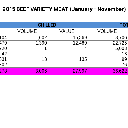
2015 BEEF VARIETY MEAT (January - November)
CHILLED
TO
VOLUME
VALUE
VOLUME
104
1,602
15,369
8,706
479
1,390
12,489
22,725
720
1
4
5,003
42
13
631
13
135
99
302
76
278
3,006
27,997
36,622