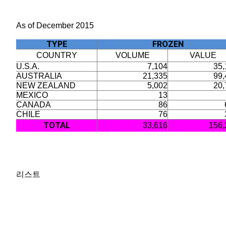
As of December 2015
TYPE
FROZEN
COUNTRY
VOLUME
VALUE
U.S.A.
7,104
35,
AUSTRALIA
21,335
99,
NEW ZEALAND
5,002
20,
MEXICO
13
CANADA
86
CHILE
76
TOTAL
33,616
156,
리스트