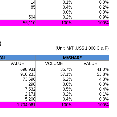
14
0.1%
0.0%
85
0.4%
0.2%
0.0%
0.0%
504
0.2%
0.9%
56,110
100%
100%
)
(Unit: M/T ,US$ 1,000 C & F)
TAL
M/SHARE
VALUE
VOLUME
VALUE
698,931
35.7%
41.0%
916,233
57.1%
53.8%
73,696
6.2%
4.3%
298
0.0%
0.0%
7,532
0.5%
0.4%
2,171
0.2%
0.1%
5,200
0.4%
0.3%
1,704,061
100%
100%