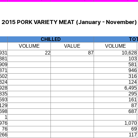
2015 PORK VARIETY MEAT (January - November)
CHILLED
TO
VOLUME
VALUE
VOLUME
931
22
87
10,628
381
103
909
581
871
946
502
316
324
124
928
6,495
835
295
593
161
129
87
698
687
1
976
1,070
76
69
266
117