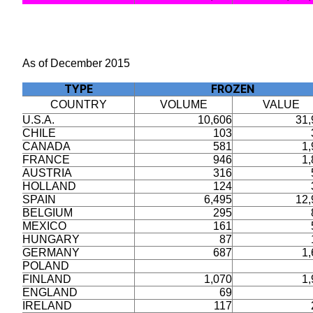
As of December 2015
TYPE
FROZEN
COUNTRY
VOLUME
VALUE
U.S.A.
10,606
31,
CHILE
103
CANADA
581
1,
FRANCE
946
1,
AUSTRIA
316
HOLLAND
124
SPAIN
6,495
12,
BELGIUM
295
MEXICO
161
HUNGARY
87
GERMANY
687
1,
POLAND
FINLAND
1,070
1,
ENGLAND
69
IRELAND
117