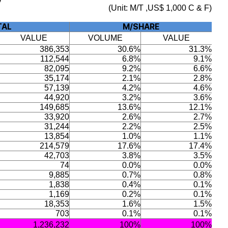
(Unit: M/T ,US$ 1,000 C & F)
TAL
M/SHARE
VALUE
VOLUME
VALUE
386,353
30.6%
31.3%
112,544
6.8%
9.1%
82,095
9.2%
6.6%
35,174
2.1%
2.8%
57,139
4.2%
4.6%
44,920
3.2%
3.6%
149,685
13.6%
12.1%
33,920
2.6%
2.7%
31,244
2.2%
2.5%
13,854
1.0%
1.1%
214,579
17.6%
17.4%
42,703
3.8%
3.5%
74
0.0%
0.0%
9,885
0.7%
0.8%
1,838
0.4%
0.1%
1,169
0.2%
0.1%
18,353
1.6%
1.5%
703
0.1%
0.1%
1,236,232
100%
100%