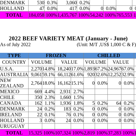
DENMARK
530
0.3%
3,060
0.2%
HOLLAND
47
0.0%
417
0.0%
0
0.0%
0
TOTAL
184,058
100%
1,435,767
100%
54,242
100%
765,553
2022 BEEF VARIETY MEAT (January - June)
As of July 2022
(Unit: M/T ,US$ 1,000 C & F)
TYPE
FROZEN
CHILLED
COUNTRY
VOLUME
VALUE
VOLUME
VALUE
U.S.A.
2,270
14.8%
18,240
17.0%
1,893
67.2%
24,967
67.0%
AUSTRALIA
9,061
59.1%
66,112
61.6%
920
32.6%
12,252
32.9%
NEW
2,764
18.0%
16,162
15.1%
0
0.0%
0
0.0%
ZEALAND
MEXICO
669
4.4%
2,931
2.7%
CHILE
350
2.3%
1,660
1.5%
CANADA
162
1.1%
1,936
1.8%
5
0.2%
64
0.2%
DENMARK
24
0.2%
183
0.2%
0
0.0%
0
0.0%
IRELAND
22
0.1%
76
0.1%
0
0.0%
0
0.0%
HOLLAND
3
0.0%
24
0.0%
0
0.0%
0
0.0%
URUGUAY
TOTAL
15,325
100%
107,324
100%
2,819
100%
37,283
100%