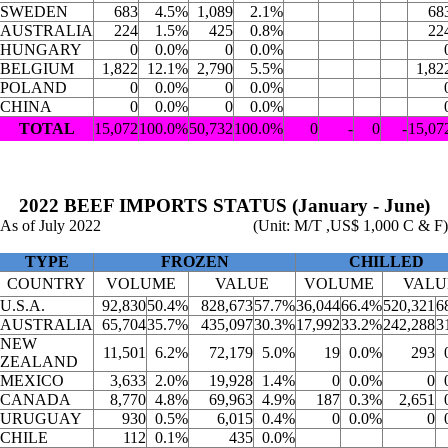
SWEDEN
683
4.5%
1,089
2.1%
68
AUSTRALIA
224
1.5%
425
0.8%
22
HUNGARY
0
0.0%
0
0.0%
BELGIUM
1,822
12.1%
2,790
5.5%
1,82
POLAND
0
0.0%
0
0.0%
CHINA
0
0.0%
0
0.0%
TOTAL
15,072
100.0%
50,732
100.0%
0
-
0
-
15,07
2022 BEEF IMPORTS STATUS (January - June)
As of July 2022
(Unit: M/T ,US$ 1,000 C & F)
TYPE
FROZEN
CHILLED
COUNTRY
VOLUME
VALUE
VOLUME
VALU
U.S.A.
92,830
50.4%
828,673
57.7%
36,044
66.4%
520,321
6
AUSTRALIA
65,704
35.7%
435,097
30.3%
17,992
33.2%
242,288
3
NEW
11,501
6.2%
72,179
5.0%
19
0.0%
293
ZEALAND
MEXICO
3,633
2.0%
19,928
1.4%
0
0.0%
0
CANADA
8,770
4.8%
69,963
4.9%
187
0.3%
2,651
URUGUAY
930
0.5%
6,015
0.4%
0
0.0%
0
CHILE
112
0.1%
435
0.0%