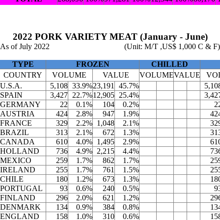
2022 PORK VARIETY MEAT (January - June)
As of July 2022
(Unit: M/T ,US$ 1,000 C & F)
TYPE
FROZEN
CHILLED
COUNTRY
VOLUME
VALUE
VOLUME
VALUE
VO
U.S.A.
5,108
33.9%
23,191
45.7%
5,10
SPAIN
3,427
22.7%
12,905
25.4%
3,42
GERMANY
22
0.1%
104
0.2%
2
AUSTRIA
424
2.8%
947
1.9%
42
FRANCE
329
2.2%
1,048
2.1%
32
BRAZIL
313
2.1%
672
1.3%
31
CANADA
610
4.0%
1,495
2.9%
61
HOLLAND
736
4.9%
2,215
4.4%
73
MEXICO
259
1.7%
862
1.7%
25
IRELAND
255
1.7%
761
1.5%
25
CHILE
180
1.2%
673
1.3%
18
PORTUGAL
93
0.6%
240
0.5%
9
FINLAND
296
2.0%
621
1.2%
29
DENMARK
134
0.9%
384
0.8%
13
ENGLAND
158
1.0%
310
0.6%
15