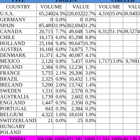
COUNTRY
VOLUME
VALUE
VOLUME
VAL
U.S.A.
65,240
24.3%
220,032
22.7%
4,316
35.0%
30,940
3
GERMANY
0
0.0%
0
0.0%
SPAIN
85,489
31.9%
302,694
31.2%
CANADA
20,715
7.7%
49,048
5.0%
6,312
51.1%
39,527
4
CHILE
16,173
6.0%
85,298
8.8%
HOLLAND
25,194
9.4%
99,647
10.3%
AUSTRIA
16,160
6.0%
74,875
7.7%
DENMARK
11,371
4.2%
40,087
4.1%
MEXICO
2,120
0.8%
5,437
0.6%
1,717
13.9%
9,709
1
FINLAND
2,384
0.9%
12,236
1.3%
FRANCE
5,755
2.1%
29,206
3.0%
BRAZIL
2,325
0.9%
10,432
1.1%
IRELAND
5,290
2.0%
13,742
1.4%
SWEDEN
1,511
0.6%
2,576
0.3%
AUSTRALIA
1,739
0.6%
2,602
0.3%
ENGLAND
1,447
0.5%
2,350
0.2%
PORTUGAL
843
0.3%
2,384
0.2%
BELGIUM
4,322
1.6%
18,610
1.9%
SWITZERLAND
21
0.0%
25
0.0%
HUNGARY
POLAND
TOTAL
268,096
100%
971,281
100%
12,344
100%
80,176