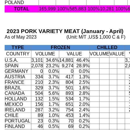
POLAND
TOTAL
165,999
100%
585,883
100%
10,281
100%
2023 PORK VARIETY MEAT (January - April)
As of May 2023
(Unit: M/T ,US$ 1,000 C & F)
TYPE
FROZEN
CHILLED
COUNTRY
VOLUME
VALUE
VOLUME
VALUE
U.S.A.
3,101
34.6%
14,881
46.4%
3,
SPAIN
2,078
23.2%
9,274
28.9%
2,
GERMANY
0
0.0%
0
0.0%
AUSTRIA
334
3.7%
417
1.3%
FRANCE
210
2.3%
804
2.5%
BRAZIL
329
3.7%
501
1.6%
CANADA
504
5.6%
893
2.8%
HOLLAND
132
1.5%
534
1.7%
MEXICO
156
1.7%
651
2.0%
IRELAND
287
3.2%
754
2.4%
CHILE
89
1.0%
453
1.4%
PORTUGAL
23
0.3%
70
0.2%
FINLAND
46
0.5%
69
0.2%