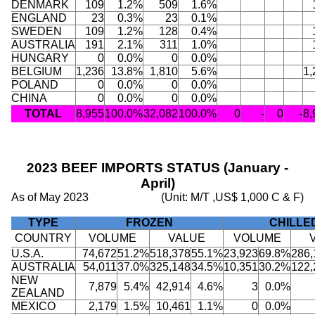
DENMARK
109
1.2%
509
1.6%
ENGLAND
23
0.3%
23
0.1%
SWEDEN
109
1.2%
128
0.4%
AUSTRALIA
191
2.1%
311
1.0%
HUNGARY
0
0.0%
0
0.0%
BELGIUM
1,236
13.8%
1,810
5.6%
1,
POLAND
0
0.0%
0
0.0%
CHINA
0
0.0%
0
0.0%
TOTAL
8,955
100.0%
32,082
100.0%
0
-
0
-
8,
2023 BEEF IMPORTS STATUS (January -
April)
As of May 2023
(Unit: M/T ,US$ 1,000 C & F)
TYPE
FROZEN
CHILLE
COUNTRY
VOLUME
VALUE
VOLUME
U.S.A.
74,672
51.2%
518,378
55.1%
23,923
69.8%
286,
AUSTRALIA
54,011
37.0%
325,148
34.5%
10,351
30.2%
122,
NEW
7,879
5.4%
42,914
4.6%
3
0.0%
ZEALAND
MEXICO
2,179
1.5%
10,461
1.1%
0
0.0%