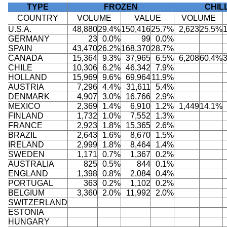
TYPE
FROZEN
CHIL
COUNTRY
VOLUME
VALUE
VOLUME
U.S.A.
48,880
29.4%
150,416
25.7%
2,623
25.5%
GERMANY
23
0.0%
99
0.0%
SPAIN
43,470
26.2%
168,370
28.7%
CANADA
15,364
9.3%
37,965
6.5%
6,208
60.4%
CHILE
10,306
6.2%
46,342
7.9%
HOLLAND
15,969
9.6%
69,964
11.9%
AUSTRIA
7,296
4.4%
31,611
5.4%
DENMARK
4,907
3.0%
16,766
2.9%
MEXICO
2,369
1.4%
6,910
1.2%
1,449
14.1%
FINLAND
1,732
1.0%
7,552
1.3%
FRANCE
2,923
1.8%
15,365
2.6%
BRAZIL
2,643
1.6%
8,670
1.5%
IRELAND
2,999
1.8%
8,464
1.4%
SWEDEN
1,171
0.7%
1,367
0.2%
AUSTRALIA
825
0.5%
844
0.1%
ENGLAND
1,398
0.8%
2,084
0.4%
PORTUGAL
363
0.2%
1,102
0.2%
BELGIUM
3,360
2.0%
11,992
2.0%
SWITZERLAND
ESTONIA
HUNGARY