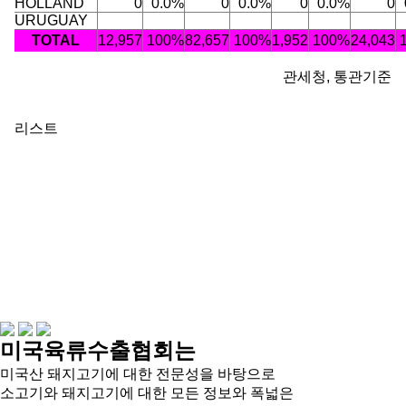
HOLLAND
0
0.0%
0
0.0%
0
0.0%
0
URUGUAY
TOTAL
12,957
100%
82,657
100%
1,952
100%
24,043
관세청, 통관기준
리스트
미국육류수출협회는
미국산 돼지고기에 대한 전문성을 바탕으로
소고기와 돼지고기에 대한 모든 정보와 폭넓은