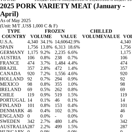
2025 PORK VARIETY MEAT (January -
April)
As of May 2025
(Unit: M/T ,US$ 1,000 C & F)
TYPE
FROZEN
CHILLED
COUNTRY
VOLUME
VALUE
VOLUME
VALUE
VO
U.S.A.
4,340
34.1%
14,606
42.9%
4,340
SPAIN
1,756
13.8%
6,313
18.6%
1,756
GERMANY
1,175
9.2%
2,235
6.6%
1,175
AUSTRIA
106
0.8%
238
0.7%
106
FRANCE
474
3.7%
1,484
4.4%
474
BRAZIL
357
2.8%
472
1.4%
357
CANADA
920
7.2%
1,556
4.6%
920
HOLLAND
92
0.7%
294
0.9%
92
MEXICO
98
0.8%
355
1.0%
98
IRELAND
69
0.5%
262
0.8%
69
CHILE
119
0.9%
519
1.5%
119
PORTUGAL
14
0.1%
46
0.1%
14
FINLAND
101
0.8%
153
0.4%
101
DENMARK
46
0.4%
102
0.3%
46
ENGLAND
0
0.0%
-
0.0%
0
SWEDEN
342
2.7%
480
1.4%
342
AUSTRALIA
287
2.2%
499
1.5%
287
HUNGARY
0
0.0%
-
0.0%
0