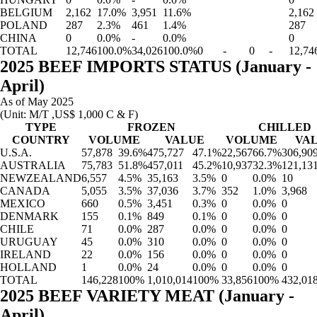
BELGIUM
2,162
17.0%
3,951
11.6%
2,162
POLAND
287
2.3%
461
1.4%
287
CHINA
0
0.0%
-
0.0%
0
TOTAL
12,746
100.0%
34,026
100.0%
0
-
0
-
12,74
2025 BEEF IMPORTS STATUS (January -
April)
As of May 2025
(Unit: M/T ,US$ 1,000 C & F)
TYPE
FROZEN
CHILLED
COUNTRY
VOLUME
VALUE
VOLUME
VA
U.S.A.
57,878
39.6%
475,727
47.1%
22,567
66.7%
306,90
AUSTRALIA
75,783
51.8%
457,011
45.2%
10,937
32.3%
121,13
NEWZEALAND
6,557
4.5%
35,163
3.5%
0
0.0%
10
CANADA
5,055
3.5%
37,036
3.7%
352
1.0%
3,968
MEXICO
660
0.5%
3,451
0.3%
0
0.0%
0
DENMARK
155
0.1%
849
0.1%
0
0.0%
0
CHILE
71
0.0%
287
0.0%
0
0.0%
0
URUGUAY
45
0.0%
310
0.0%
0
0.0%
0
IRELAND
22
0.0%
156
0.0%
0
0.0%
0
HOLLAND
1
0.0%
24
0.0%
0
0.0%
0
TOTAL
146,228
100%
1,010,014
100%
33,856
100%
432,01
2025 BEEF VARIETY MEAT (January -
April)