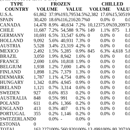
TYPE
FROZEN
CHILLED
COUNTRY
VOLUME
VALUE
VOLUME
VALU
U.S.A.
61,862
37.9%
193,795
34.5%
2,382
17.6%
15,505
19
SPAIN
30,420
18.6%
116,216
20.7%
0
0.0%
0
0.
CANADA
14,478
8.9%
40,634
7.2%
10,123
75.0%
59,209
73
CHILE
11,687
7.2%
54,588
9.7%
149
1.1%
875
1.
GERMANY
10,691
6.5%
33,547
6.0%
0
0.0%
0
0.
HOLLAND
9,092
5.6%
40,931
7.3%
0
0.0%
0
0.
AUSTRIA
5,528
3.4%
23,319
4.2%
0
0.0%
0
0.
MEXICO
2,492
1.5%
5,285
0.9%
845
6.3%
4,618
5.
BRAZIL
3,050
1.9%
8,942
1.6%
0
0.0%
0
0.
FRANCE
2,690
1.6%
10,818
1.9%
0
0.0%
0
0.
BELGIUM
1,938
1.2%
7,690
1.4%
0
0.0%
0
0.
FINLAND
1,898
1.2%
7,379
1.3%
0
0.0%
0
0.
DENMARK
1,787
1.1%
4,754
0.8%
0
0.0%
0
0.
HUNGARY
1,342
0.8%
4,945
0.9%
0
0.0%
0
0.
IRELAND
1,121
0.7%
3,314
0.6%
0
0.0%
0
0.
SWEDEN
927
0.6%
853
0.2%
0
0.0%
0
0.
AUSTRALIA
848
0.5%
991
0.2%
0
0.0%
0
0.
POLAND
611
0.4%
1,366
0.2%
0
0.0%
0
0.
ENGLAND
413
0.3%
407
0.1%
0
0.0%
0
0.
PORTUGAL
355
0.2%
1,146
0.2%
0
0.0%
0
0.
SWITZERLAND
0
0.0%
-
0.0%
0
ESTONIA
0
0
TOTAL
163,227
100%
560,920
100%
13,499
100%
80,207
1