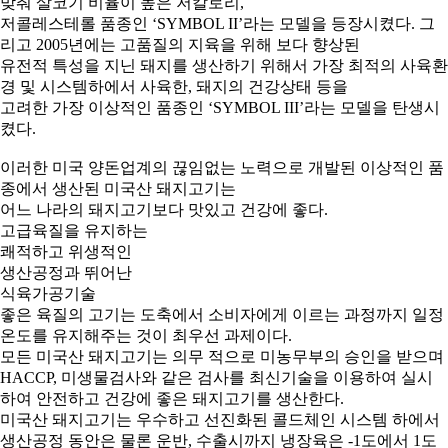
맞춰 살코기 비율이 높은 저칼로리,
저콜레스테롤 품종인 ‘SYMBOL II’라는 모델을 등장시켰다. 그
리고 2005년에는 고품질의 지육을 위해 보다 향상된
유전적 특성을 지닌 돼지를 생산하기 위해서 가장 최적의 사육환
경 및 시스템하에서 사육한, 돼지의 건강상태 등을
고려한 가장 이상적인 품종인 ‘SYMBOL III’라는 모델을 탄생시
켰다.
이러한 미국 양돈업계의 끊임없는 노력으로 개발된 이상적인 품
종에서 생산된 미국산 돼지고기는
어느 나라의 돼지고기보다 맛있고 건강에 좋다.
고급육질을 유지하는
쾌적하고 위생적인
생산공정과 뛰어난
식육가공기술
좋은 육질의 고기는 도축에서 소비자에게 이르는 과정까지 일정
온도를 유지해주는 것이 최우선 과제이다.
모든 미국산 돼지고기는 의무 적으로 미농무부의 승인을 받으며
HACCP, 미생물검사와 같은 검사를 최신기술을 이용하여 실시
하여 안전하고 건강에 좋은 돼지고기를 생산한다.
미국산 돼지고기는 우수하고 선진화된 콜드체인 시스템 하에서
생산공정 동안은 물론 운반, 수출시까지 냉장육은 -1도에서 1도